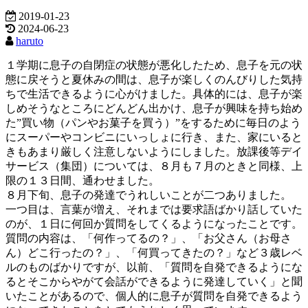
2019-01-23
2024-06-23
haruto
１学期に息子の自閉症の状態が悪化したため、息子を元の状
態に戻そうと夏休みの間は、息子が楽しくのんびりした気持
ちで生活できるように心がけました。具体的には、息子が楽
しめそうなところにどんどん出かけ、息子が興味を持ち始め
た”買い物（パンやお菓子を買う）”をするために毎日のよう
にスーパーやコンビニにいっしょに行き、また、家にいると
きもあまり厳しく注意しないようにしました。放課後等デイ
サービス（集団）については、８月も７月のときと同様、上
限の１３日間、通わせました。
８月下旬、息子の発達でうれしいことが二つありました。
一つ目は、言葉が増え、それまでは要求語ばかり話していた
のが、１日に何回か質問をしてくるようになったことです。
質問の内容は、「何作ってるの？」、「お父さん（お母さ
ん）どこ行ったの？」、「何買ってきたの？」など３歳レベ
ルのものばかりですが、以前、「質問を自発できるようにな
るとそこからやがて会話ができるように発達していく」と聞
いたことがあるので、個人的に息子が質問を自発できるよう