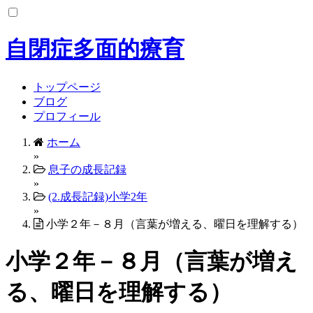
コ
ン
テ
自閉症多面的療育
ン
ツ
へ
トップページ
ス
ブログ
キ
プロフィール
ッ
ホーム
プ
»
息子の成長記録
»
(2.成長記録)小学2年
»
小学２年－８月（言葉が増える、曜日を理解する）
小学２年－８月（言葉が増え
る、曜日を理解する）