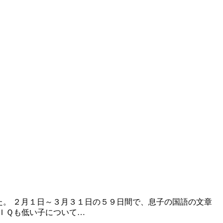
た。 ２月１日～３月３１日の５９日間で、息子の国語の文章
ＩＱも低い子について…