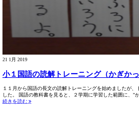
21
1月
2019
小１国語の読解トレーニング（かぎか
１１月から国語の長文の読解トレーニングを始めましたが、
した。 国語の教科書を見ると、２学期に学習した範囲に、”
続きを読む