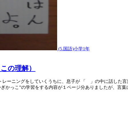
(5.国語)小学1年
っこの理解）
トレーニングをしていくうちに、息子が 「 」の中に話した言
かぎかっこ”の学習をする内容が１ページ分ありましたが、言葉