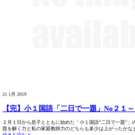
21
1月
2019
【完】小１国語「二日で一題」No２１～
２月１日から息子とともに始めた「小１国語”二日で一題”」
題を解く力と私の家庭教師力のどちらも多少は上がったかな
続きを読む