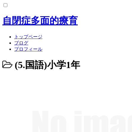
コ
ン
テ
自閉症多面的療育
ン
ツ
へ
トップページ
ス
ブログ
キ
プロフィール
ッ
プ
(5.国語)小学1年