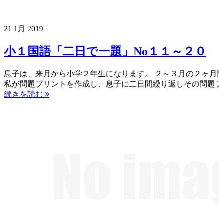
21
1月
2019
小１国語「二日で一題」No１１～２０
息子は、来月から小学２年生になります。 ２～３月の２ヶ
私が問題プリントを作成し、息子に二日間繰り返しその問題プ
続きを読む