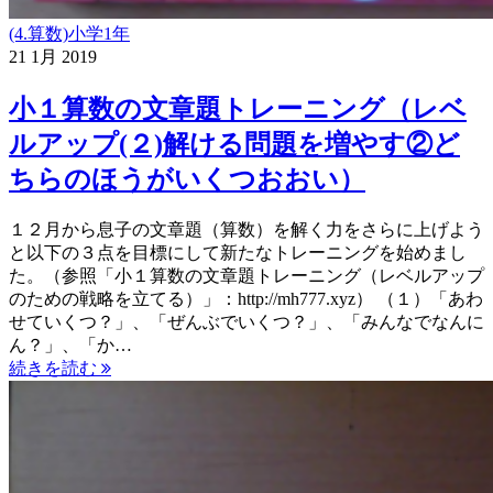
(4.算数)小学1年
21
1月
2019
小１算数の文章題トレーニング（レベ
ルアップ(２)解ける問題を増やす②ど
ちらのほうがいくつおおい）
１２月から息子の文章題（算数）を解く力をさらに上げよう
と以下の３点を目標にして新たなトレーニングを始めまし
た。（参照「小１算数の文章題トレーニング（レベルアップ
のための戦略を立てる）」：http://mh777.xyz） （１）「あわ
せていくつ？」、「ぜんぶでいくつ？」、「みんなでなんに
ん？」、「か…
続きを読む