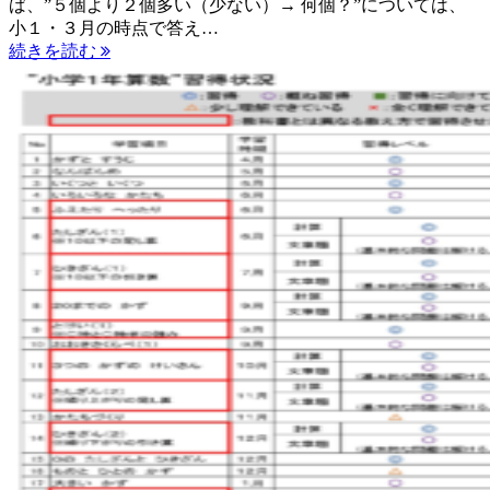
ば、”５個より２個多い（少ない）→ 何個？”については、
小１・３月の時点で答え…
続きを読む