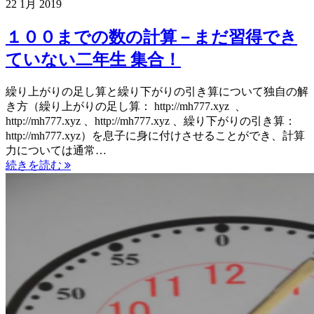
22
1月
2019
１００までの数の計算－まだ習得でき
ていない二年生 集合！
繰り上がりの足し算と繰り下がりの引き算について独自の解
き方（繰り上がりの足し算： http://mh777.xyz 、
http://mh777.xyz 、http://mh777.xyz 、繰り下がりの引き算：
http://mh777.xyz）を息子に身に付けさせることができ、計算
力については通常…
続きを読む