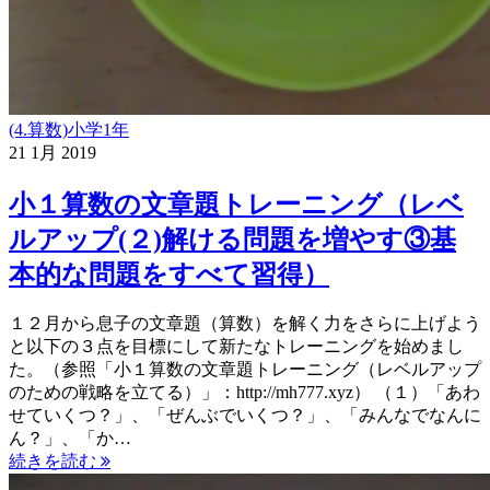
(4.算数)小学1年
21
1月
2019
小１算数の文章題トレーニング（レベ
ルアップ(２)解ける問題を増やす③基
本的な問題をすべて習得）
１２月から息子の文章題（算数）を解く力をさらに上げよう
と以下の３点を目標にして新たなトレーニングを始めまし
た。（参照「小１算数の文章題トレーニング（レベルアップ
のための戦略を立てる）」：http://mh777.xyz） （１）「あわ
せていくつ？」、「ぜんぶでいくつ？」、「みんなでなんに
ん？」、「か…
続きを読む