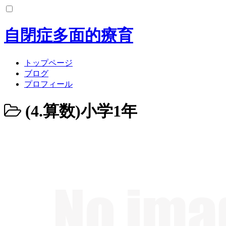
コ
ン
テ
自閉症多面的療育
ン
ツ
へ
トップページ
ス
ブログ
キ
プロフィール
ッ
プ
(4.算数)小学1年