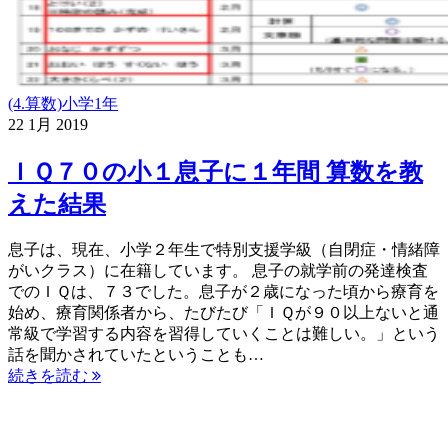
(4.算数)小学1年
22
1月
2019
ＩＱ７０の小１息子に１年間 算数を教
えた結果
息子は、現在、小学２年生で特別支援学級（自閉症・情緒障
がいクラス）に在籍しています。 息子の就学前の発達検査
でのＩＱは、７３でした。息子が２歳になった頃から療育を
始め、療育関係者から、たびたび「ＩＱが９０以上ないと通
常級で学習する内容を習得していくことは難しい。」という
話を聞かされていたということも…
続きを読む