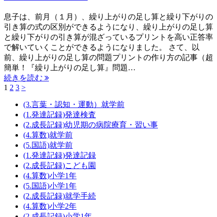
息子は、前月（１月）、繰り上がりの足し算と繰り下がりの
引き算の式の区別ができるようになり、繰り上がりの足し算
と繰り下がりの引き算が混ざっているプリントを高い正答率
で解いていくことができるようになりました。 さて、以
前、繰り上がりの足し算の問題プリントの作り方の記事（超
簡単！『繰り上がりの足し算』問題…
続きを読む
1
2
3
>
投
稿
(3.言葉・認知・運動）就学前
(1.発達記録)発達検査
の
(2.成長記録)幼児期の病院療育・習い事
ペ
(4.算数)就学前
(5.国語)就学前
ー
(1.発達記録)発達記録
(2.成長記録)こども園
ジ
(4.算数)小学1年
送
(5.国語)小学1年
(2.成長記録)就学手続
り
(4.算数)小学2年
(2.成長記録)小学1年