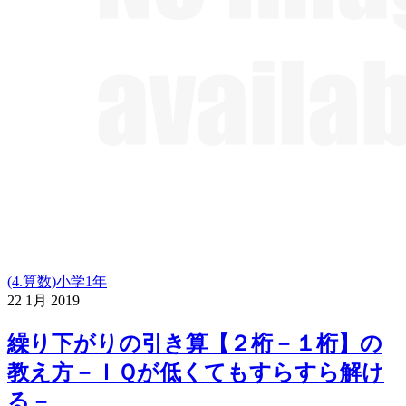
(4.算数)小学1年
22
1月
2019
繰り下がりの引き算【２桁－１桁】の
教え方－ＩＱが低くてもすらすら解け
る－