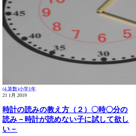
(4.算数)小学1年
21
1月
2019
時計の読みの教え方（２）〇時〇分の
読み－時計が読めない子に試して欲し
い－