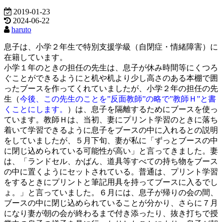
2019-01-23
2024-06-22
haruto
息子は、小学２年生で特別支援学級（自閉症・情緒障害）に
在籍しています。
小学１年のときの担任の先生は、息子が休み時間等にくつろ
ぐことができるようにと机や机より少し高さのある本棚で囲
ったブースを作ってくれていましたが、小学２年の担任の先
生（
今後、この先生のことを”反面教師”の略で”教師Ｈ”と書
くことにします。
）は、息子を隔離するためにブースを使っ
ています。教師Ｈは、当初、妻にプリント学習のときに落ち
着いて学習できるように息子をブースの中に入れるとの説明
をしていましたが、５月下旬、妻が私に「ずっとブースの中
に閉じ込められている可能性が高い」と言ってきました。妻
は、「ランドセル、かばん、道具等すべての持ち物をブース
の中に置くようにセットされている。普通は、プリント学習
をするときにプリントと筆記用具を持ってブースに入るでし
ょ。」と言っていました。６月には、息子が帰りの会の間、
ブースの中に閉じ込められていることが分かり、さらに７月
になり妻が朝の会が終わるまで付き添ったり、抜き打ちで授