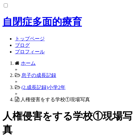
コ
ン
テ
自閉症多面的療育
ン
ツ
へ
トップページ
ス
ブログ
キ
プロフィール
ッ
ホーム
プ
»
息子の成長記録
»
(2.成長記録)小学2年
»
人権侵害をする学校①現場写真
人権侵害をする学校①現場写
真