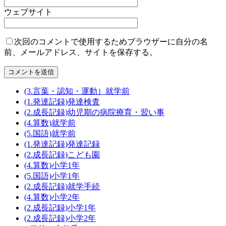
ウェブサイト
次回のコメントで使用するためブラウザーに自分の名
前、メールアドレス、サイトを保存する。
(3.言葉・認知・運動）就学前
(1.発達記録)発達検査
(2.成長記録)幼児期の病院療育・習い事
(4.算数)就学前
(5.国語)就学前
(1.発達記録)発達記録
(2.成長記録)こども園
(4.算数)小学1年
(5.国語)小学1年
(2.成長記録)就学手続
(4.算数)小学2年
(2.成長記録)小学1年
(2.成長記録)小学2年