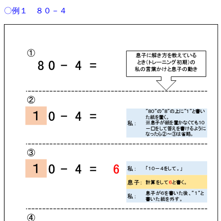
〇例１ ８０－４