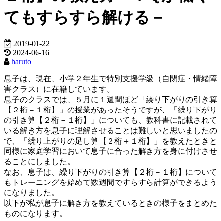
てもすらすら解ける－
2019-01-22
2024-06-16
haruto
息子は、現在、小学２年生で特別支援学級（自閉症・情緒障
害クラス）に在籍しています。
息子のクラスでは、５月に１週間ほど「繰り下がりの引き算
【２桁－１桁】」の授業があったそうですが、「繰り下がり
の引き算【２桁－１桁】」についても、教科書に記載されて
いる解き方を息子に理解させることは難しいと思いましたの
で、「繰り上がりの足し算【２桁＋１桁】」を教えたときと
同様に家庭学習において息子に合った解き方を身に付けさせ
ることにしました。
なお、息子は、繰り下がりの引き算【２桁－１桁】について
もトレーニングを始めて数週間ですらすら計算ができるよう
になりました。
以下が私が息子に解き方を教えているときの様子をまとめた
ものになります。