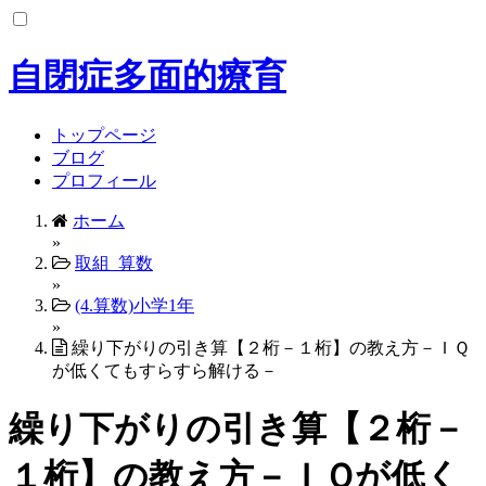
コ
ン
テ
自閉症多面的療育
ン
ツ
へ
トップページ
ス
ブログ
キ
プロフィール
ッ
ホーム
プ
»
取組_算数
»
(4.算数)小学1年
»
繰り下がりの引き算【２桁－１桁】の教え方－ＩＱ
が低くてもすらすら解ける－
繰り下がりの引き算【２桁－
１桁】の教え方－ＩＱが低く