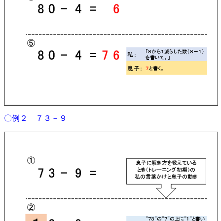
〇例２ ７３－９