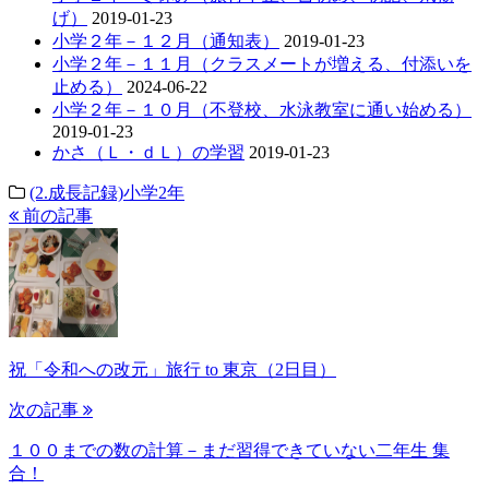
げ）
2019-01-23
小学２年－１２月（通知表）
2019-01-23
小学２年－１１月（クラスメートが増える、付添いを
止める）
2024-06-22
小学２年－１０月（不登校、水泳教室に通い始める）
2019-01-23
かさ（Ｌ・ｄＬ）の学習
2019-01-23
(2.成長記録)小学2年
前の記事
祝「令和への改元」旅行 to 東京（2日目）
次の記事
１００までの数の計算－まだ習得できていない二年生 集
合！