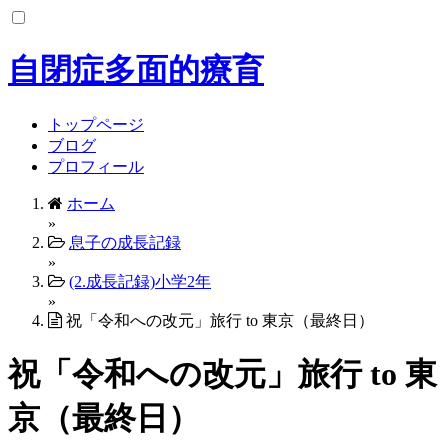
コ
ン
テ
自閉症多面的療育
ン
ツ
へ
トップページ
ス
ブログ
キ
プロフィール
ッ
ホーム
プ
»
息子の成長記録
»
(2.成長記録)小学2年
»
祝「令和への改元」旅行 to 東京（最終日）
祝「令和への改元」旅行 to 東
京（最終日）