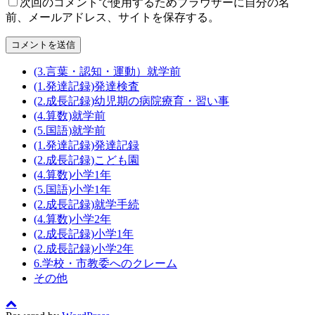
次回のコメントで使用するためブラウザーに自分の名
前、メールアドレス、サイトを保存する。
(3.言葉・認知・運動）就学前
(1.発達記録)発達検査
(2.成長記録)幼児期の病院療育・習い事
(4.算数)就学前
(5.国語)就学前
(1.発達記録)発達記録
(2.成長記録)こども園
(4.算数)小学1年
(5.国語)小学1年
(2.成長記録)就学手続
(4.算数)小学2年
(2.成長記録)小学1年
(2.成長記録)小学2年
6.学校・市教委へのクレーム
その他