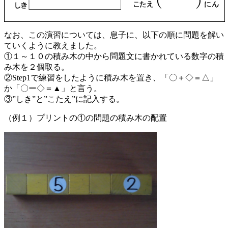
なお、この演習については、息子に、以下の順に問題を解い
ていくように教えました。
①１～１０の積み木の中から問題文に書かれている数字の積
み木を２個取る。
②Step1で練習をしたように積み木を置き、「〇＋◇＝△」
か「〇ー◇＝▲」と言う。
③”しき”と”こたえ”に記入する。
（例１）プリントの①の問題の積み木の配置