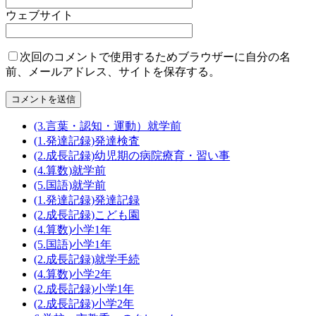
ウェブサイト
次回のコメントで使用するためブラウザーに自分の名
前、メールアドレス、サイトを保存する。
(3.言葉・認知・運動）就学前
(1.発達記録)発達検査
(2.成長記録)幼児期の病院療育・習い事
(4.算数)就学前
(5.国語)就学前
(1.発達記録)発達記録
(2.成長記録)こども園
(4.算数)小学1年
(5.国語)小学1年
(2.成長記録)就学手続
(4.算数)小学2年
(2.成長記録)小学1年
(2.成長記録)小学2年