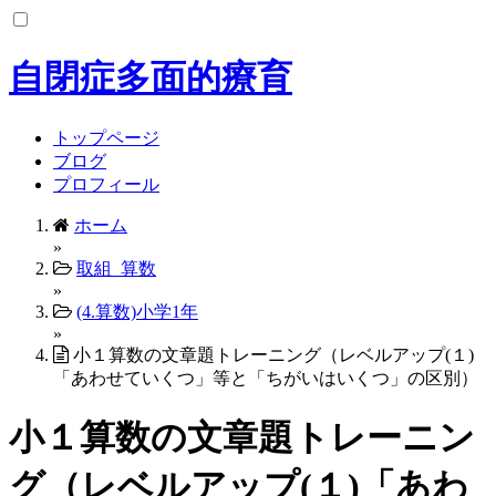
コ
ン
テ
自閉症多面的療育
ン
ツ
へ
トップページ
ス
ブログ
キ
プロフィール
ッ
ホーム
プ
»
取組_算数
»
(4.算数)小学1年
»
小１算数の文章題トレーニング（レベルアップ(１)
「あわせていくつ」等と「ちがいはいくつ」の区別）
小１算数の文章題トレーニン
グ（レベルアップ(１)「あわ