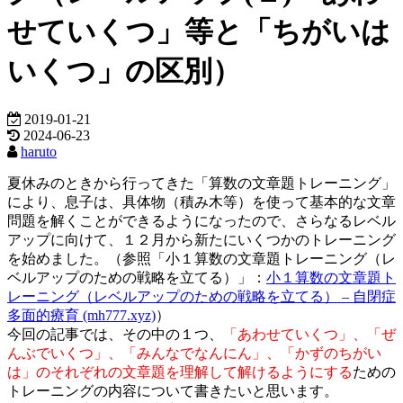
せていくつ」等と「ちがいは
いくつ」の区別）
2019-01-21
2024-06-23
haruto
夏休みのときから行ってきた「算数の文章題トレーニング」
により、息子は、具体物（積み木等）を使って基本的な文章
問題を解くことができるようになったので、さらなるレベル
アップに向けて、１２月から新たにいくつかのトレーニング
を始めました。（参照「小１算数の文章題トレーニング（レ
ベルアップのための戦略を立てる）」：
小１算数の文章題ト
レーニング（レベルアップのための戦略を立てる） – 自閉症
多面的療育 (mh777.xyz)
）
今回の記事では、その中の１つ、
「あわせていくつ」、「ぜ
んぶでいくつ」、「みんなでなんにん」、「かずのちがい
は」のそれぞれの文章題を理解して解けるようにする
ための
トレーニングの内容について書きたいと思います。