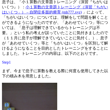
息子は、「小１算数の文章題トレーニング（演習『ちがいは
いくつ』）：
小１算数の文章題トレーニング（演習「ちがい
はいくつ」） – 自閉症多面的療育 (mh777.xyz)
」によって、
「ちがいはいくつ」については、理解をして問題を解くこと
ができるようになったのですが、
「あわせていくつ」等につ
いては、「息子は理解できているからトレーニングは不
要。」という私の考えが誤っていたことに気付きましたので
（１１月に息子が理解できていないことに気付く。）、息子
が「あわせていくつ」等と「ちがいはいくつ」を区別して解
けるようになることを目的としたトレーニングをすることに
しました。トレーニングの内容は、以下のとおりです
。
Step1
まず、今まで息子に算数を教える際に何度も使用してきた以
下の積み木を用意しました。