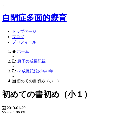
コ
ン
テ
自閉症多面的療育
ン
ツ
へ
トップページ
ス
ブログ
キ
プロフィール
ッ
ホーム
プ
»
息子の成長記録
»
(2.成長記録)小学1年
»
初めての書初め（小１）
初めての書初め（小１）
2019-01-20
2024-06-09