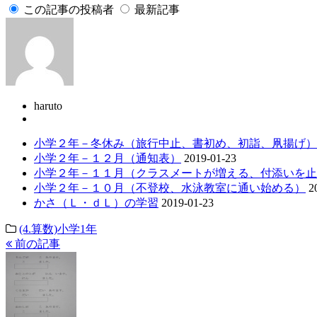
この記事の投稿者
最新記事
haruto
小学２年－冬休み（旅行中止、書初め、初詣、凧揚げ）
小学２年－１２月（通知表）
2019-01-23
小学２年－１１月（クラスメートが増える、付添いを止
小学２年－１０月（不登校、水泳教室に通い始める）
2
かさ（Ｌ・ｄＬ）の学習
2019-01-23
(4.算数)小学1年
前の記事