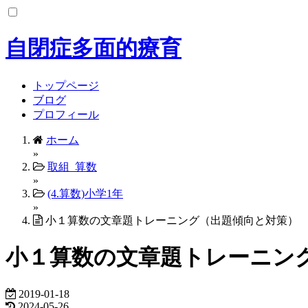
コ
ン
テ
自閉症多面的療育
ン
ツ
へ
トップページ
ス
ブログ
キ
プロフィール
ッ
ホーム
プ
»
取組_算数
»
(4.算数)小学1年
»
小１算数の文章題トレーニング（出題傾向と対策）
小１算数の文章題トレーニン
2019-01-18
2024-05-26