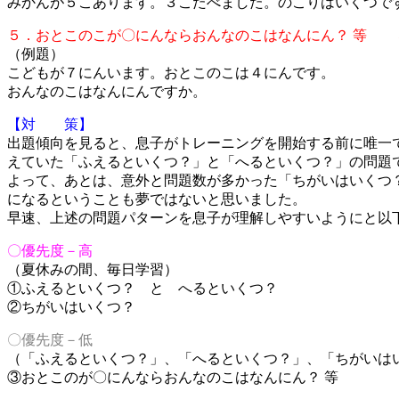
みかんが５こあります。３こたべました。のこりはいくつで
５．おとこのこが〇にんならおんなのこはなんにん？ 等 
（例題）
こどもが７にんいます。おとこのこは４にんです。
おんなのこはなんにんですか。
【対 策】
出題傾向を見ると、息子がトレーニングを開始する前に唯一
えていた「ふえるといくつ？」と「へるといくつ？」の問題
よって、あとは、意外と問題数が多かった「ちがいはいくつ
になるということも夢ではないと思いました。
早速、上述の問題パターンを息子が理解しやすいようにと以
〇優先度－高
（夏休みの間、毎日学習）
①
ふえるといくつ？ と へるといくつ？
②ちがいはいくつ？
〇優先度－低
（「ふえるといくつ？」、「へるといくつ？」、「ちがいは
③おとこのが〇にんならおんなのこはなんにん？ 等