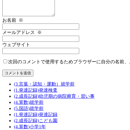
お名前
※
メールアドレス
※
ウェブサイト
次回のコメントで使用するためブラウザーに自分の名前、
(3.言葉・認知・運動）就学前
(1.発達記録)発達検査
(2.成長記録)幼児期の病院療育・習い事
(4.算数)就学前
(5.国語)就学前
(1.発達記録)発達記録
(2.成長記録)こども園
(4.算数)小学1年