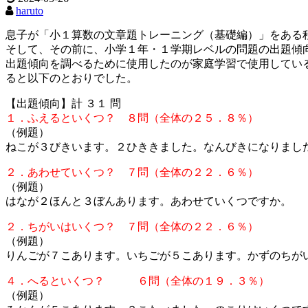
haruto
息子が「小１算数の文章題トレーニング（基礎編）」をある
そして、その前に、小学１年・１学期レベルの問題の出題傾
出題傾向を調べるために使用したのが家庭学習で使用してい
ると以下のとおりでした。
【出題傾向】計 ３１ 問
１．ふえるといくつ？ ８問（全体の２５．８％）
（例題）
ねこが３びきいます。２ひききました。なんびきになりまし
２．あわせていくつ？ ７問（全体の２２．６％）
（例題）
はなが２ほんと３ぼんあります。あわせていくつですか。
２．ちがいはいくつ？ ７問（全体の２２．６％）
（例題）
りんごが７こあります。いちごが５こあります。かずのちが
４．へるといくつ？ ６問（全体の１９．３％）
（例題）