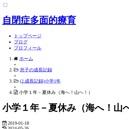
コ
ン
テ
自閉症多面的療育
ン
ツ
へ
トップページ
ス
ブログ
キ
プロフィール
ッ
ホーム
プ
»
息子の成長記録
»
(2.成長記録)小学1年
»
小学１年－夏休み（海へ！山へ！）
小学１年－夏休み（海へ！山
2019-01-18
2024-05-26