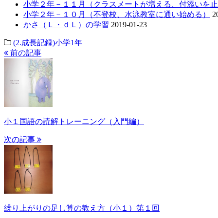
小学２年－１１月（クラスメートが増える、付添いを止
小学２年－１０月（不登校、水泳教室に通い始める）
2
かさ（Ｌ・ｄＬ）の学習
2019-01-23
(2.成長記録)小学1年
前の記事
小１国語の読解トレーニング（入門編）
次の記事
繰り上がりの足し算の教え方（小１）第１回