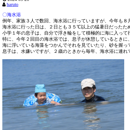
haruto
〇海水浴
例年、家族３人で数回、海水浴に行っていますが、今年も８
海水浴に行った日は、２日とも３５℃以上の猛暑日だったた
小学１年の息子は、自分で
浮き輪をして積極的に海に入って
特に、今年２回目の海水浴では、息子が休憩しているときに
海に浮いて
いる海藻をつかんでそれを見ていたり、砂を握っ
息子は、水嫌いですが、２歳のときから毎年、海水浴に連れ