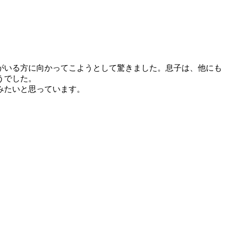
。
がいる
方に向かってこようとして驚きました。息子は、他にも
うでした。
みたい
と思っています。