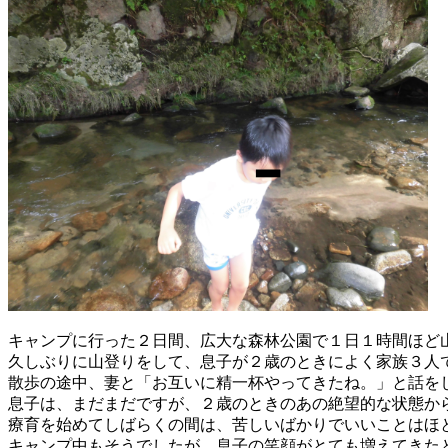
キャンプに行った２日間、広大な森林公園で１日１時間ほど
久しぶりに山登りをして、息子が２歳のときによく家族３人
散歩の途中、妻と「お互いに精一杯やってきたね。」と話を
息子は、まだまだですが、２歳のときのあの絶望的な状態か
療育を始めてしばらくの間は、
苦しいばかりでいいことはほ
キャンプ中もそうでしたが、息子の笑顔がとても増えてきた