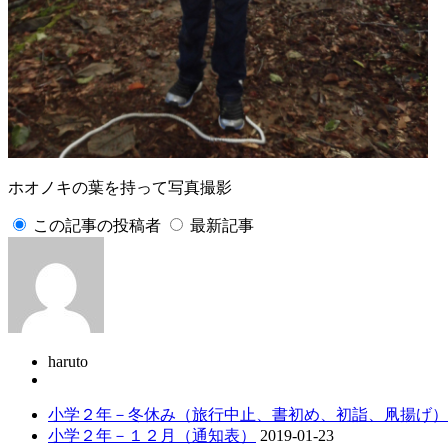
ホオノキの葉を持って写真撮影
この記事の投稿者
最新記事
haruto
小学２年－冬休み（旅行中止、書初め、初詣、凧揚げ）
小学２年－１２月（通知表）
2019-01-23