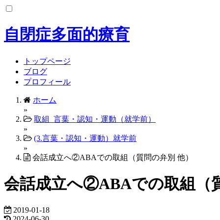
コ
ン
テ
自閉症多面的療育
ン
ツ
へ
トップページ
ス
ブログ
キ
プロフィール
ッ
ホーム
プ
»
取組_言葉・認知・運動（就学前）
»
(3.言葉・認知・運動）就学前
»
会話成立へ②ABAでの取組（質問の弁別 他）
会話成立へ②ABAでの取組（
2019-01-18
2024-06-30