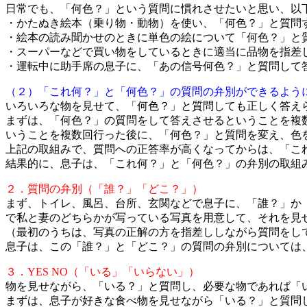
日常でも、「何色？」という質問に慣れさせたいと思い、以
・かたぬき絵本（乗り物・動物）を使い、「何色？」と質問
・絵本の読み聞かせのときに単色の絵について「何色？」と
・スーパーなどで買い物をしているときに適当に品物を指差
・運転中に助手席の息子に、「あの信号何色？」と質問して
（２）「これ何？」と「何色？」の質問の弁別ができるよう
いろいろな物を見せて、「何色？」と質問しても正しく答え
まずは、「何色？」の質問をして答えさせるということを複
いうことを複数回行った後に、「何色？」と質問を変え、色
上記の取組みで、質問への正答率が高くなってからは、「こ
結果的に、息子は、「これ何？」と「何色？」の弁別の取組
２．質問の弁別（「誰？」「どこ？」）
まず、トイレ、風呂、台所、玄関などで息子に、「誰？」か
で私と妻のどちらかが写っている写真を用意して、それを見
（最初のうちは、写真の正解の方を指差ししながら質問をし
息子は、この「誰？」と「どこ？」の質問の弁別については
３．YES NO（「いる」「いらない」）
物を見せながら、「いる？」と質問し、必要な物であれば「
まずは、息子が好きな食べ物を見せながら「いる？」と質問