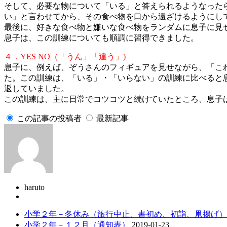
そして、必要な物について「いる」と答えられるようなった
い」と言わせてから、その食べ物を口から遠ざける
ようにし
最後に、好きな食べ物と嫌いな食べ物をランダムに息子に見
息子は、この訓練についても順調に習得できました。
４．YES NO（「うん」「違う」)
息子に、例えば、ぞうさんのフィギュアを見せながら、「こ
た。この訓練は、「いる」・「いらない」の訓練に比べると
返していました。
この訓練は、主に日常でコツコツと続けていたところ、息子
この記事の投稿者
最新記事
haruto
小学２年－冬休み（旅行中止、書初め、初詣、凧揚げ）
小学２年－１２月（通知表）
2019-01-23