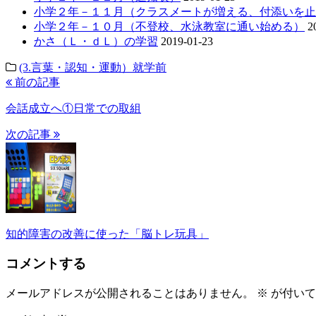
小学２年－１１月（クラスメートが増える、付添いを止
小学２年－１０月（不登校、水泳教室に通い始める）
2
かさ（Ｌ・ｄＬ）の学習
2019-01-23
(3.言葉・認知・運動）就学前
前の記事
会話成立へ①日常での取組
次の記事
知的障害の改善に使った「脳トレ玩具」
コメントする
メールアドレスが公開されることはありません。
※
が付いて