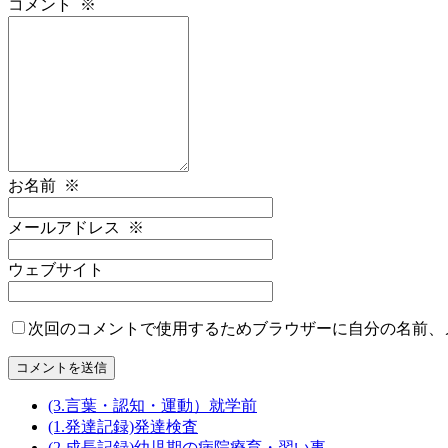
コメント
※
お名前
※
メールアドレス
※
ウェブサイト
次回のコメントで使用するためブラウザーに自分の名前、
(3.言葉・認知・運動）就学前
(1.発達記録)発達検査
(2.成長記録)幼児期の病院療育・習い事