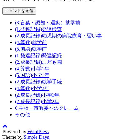
(3.言葉・認知・運動）就学前
(1.発達記録)発達検査
(2.成長記録)幼児期の病院療育・習い事
(4.算数)就学前
(5.国語)就学前
(1.発達記録)発達記録
(2.成長記録)こども園
(4.算数)小学1年
(5.国語)小学1年
(2.成長記録)就学手続
(4.算数)小学2年
(2.成長記録)小学1年
(2.成長記録)小学2年
6.学校・市教委へのクレーム
その他
Powered by
WordPress
Theme by
Simple Days