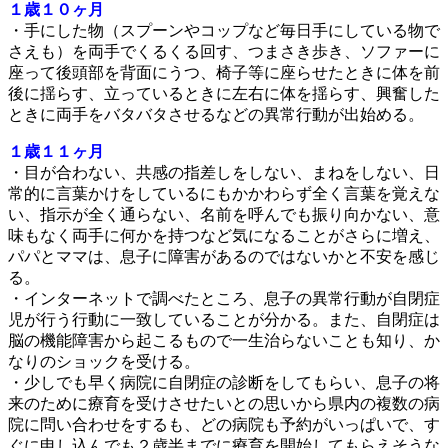
１歳１０ヶ月
・手にした物（スプーンやコップなど毎日手にしている物で
さえも）を両手でくるくる回す、つまさき歩き、ソファーに
座って後頭部を背面にうつ、椅子等に座らせたときに体を前
後に揺らす、立っているときに左右に体を揺らす、興奮した
ときに両手をバタバタさせるなどの異常行動が出始める。
１歳１１ヶ月
・目が合わない、共感の指差しをしない、まねをしない、日
常的に言葉かけをしているにもかかわらず全く言葉を覚えな
い、指示が全く通らない、名前を呼んでも振り向かない、意
味もなく両手に何かを持つなど気になることがさらに増え、
パパとママは、息子に障害があるのではないかと不安を感じ
る。
・インターネットで調べたところ、息子の異常行動が自閉症
児が行う行動に一致していることが分かる。また、自閉症は
脳の機能障害から起こるもので一生治らないことも知り、か
なりのショックを受ける。
・少しでも早く病院に自閉症の診断をしてもらい、息子の将
来のために療育を受けさせたいとの思いから県内の複数の病
院に問い合わせをするも、どの病院も予約がいっぱいで、す
ぐに申し込んでも２歳半までに療育を開始してもらえそうな