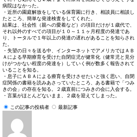
病院はなかった。
・近所の園庭解放をしている保育園に行き、相談員に相談し
たところ、簡単な発達検査をしてくれた。
結果は、社会性（親への愛着など）の項目だけが１歳代で、
それ以外のすべての項目が１０～１１ヶ月程度の発達であ
り、トータルで１年以上の発達の遅れがあることを知らされ
た。
・失望の日々を送る中、インターネットでアメリカではＡＢ
Ａによる早期療育を受けた自閉症児が健常化（健常児と見分
けがつかない程度の発達を）していく例が数多く報告されて
いることを知る。
・息子にＡＢＡによる療育を受けさせたいと強く思い、自閉
症関係の書籍を読みあさっていたところ、ある書籍で「つみ
きの会」の存在を知る。２歳直前につみきの会に入会する。
・言葉がほとんどないまま、２歳を迎えてしまった。
この記事の投稿者
最新記事