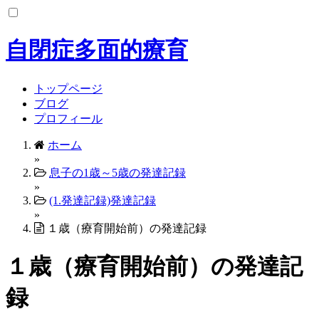
コ
ン
テ
自閉症多面的療育
ン
ツ
へ
トップページ
ス
ブログ
キ
プロフィール
ッ
ホーム
プ
»
息子の1歳～5歳の発達記録
»
(1.発達記録)発達記録
»
１歳（療育開始前）の発達記録
１歳（療育開始前）の発達記
録