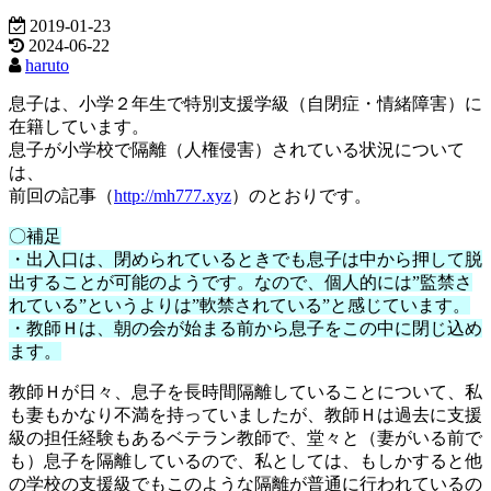
2019-01-23
2024-06-22
haruto
息子は、小学２年生で特別支援学級（自閉症・情緒障害）に
在籍しています。
息子が小学校で隔離（人権侵害）されている状況について
は、
前回の記事（
http://mh777.xyz
）のとおりです。
〇補足
・出入口は、閉められているときでも息子は中から押して脱
出することが可能のようです。なので、個人的には”監禁さ
れている”というよりは”軟禁されている”と感じています。
・教師Ｈは、朝の会が始まる前から息子をこの中に閉じ込め
ます。
教師Ｈが日々、息子を長時間隔離していることについて、私
も妻もかなり不満を持っていましたが、教師Ｈは過去に支援
級の担任経験もあるベテラン教師で、堂々と（妻がいる前で
も）息子を隔離しているので、私としては、もしかすると他
の学校の支援級でもこのような隔離が普通に行われているの