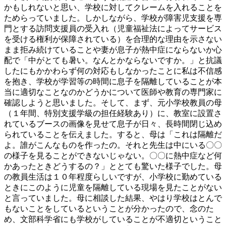
かもしれないと思い、学校に対してクレームを入れることを
ためらっていました。しかしながら、学校が障害児支援を専
門とする訪問支援員の受入れ（児童福祉法によってサービス
を受ける権利が保障されている）を合理的な理由を示さない
まま拒み続けていることや妻が息子が熱中症にならないか心
配で「中がとても暑い。なんとかならないですか。」と抗議
したにもかかわらず何の対応もしなかったことに私は不信感
を抱き、学校が学習等の時間に息子を隔離していることが本
当に適切なことなのかどうかについて医師や教育の専門家に
確認しようと思いました。そして、まず、元小学校教員の母
（１年間、特別支援学級の担任経験あり）に、教室に設置さ
れているブースの画像を見せて息子が日々、長時間閉じ込め
られていることを伝えました。すると、母は「これは隔離だ
よ。誰がこんなものを作ったの。それと先生は中にいる〇〇
の様子を見ることができないじゃない。〇〇に熱中症など何
かあったときどうするの？」ととても驚いた様子でした。母
の教員生活は１０年程度らしいですが、小学校に勤めている
ときにこのように児童を隔離している現場を見たことがない
と言っていました。母に相談した結果、やはり学校はとんで
もないことをしているということが分かったので、念のた
め、文部科学省にも学校がしていることが不適切ということ