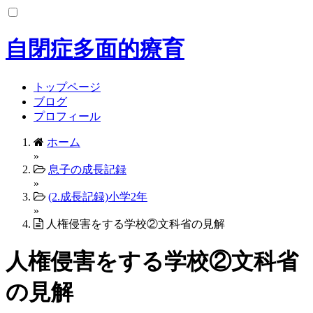
コ
ン
テ
自閉症多面的療育
ン
ツ
へ
トップページ
ス
ブログ
キ
プロフィール
ッ
ホーム
プ
»
息子の成長記録
»
(2.成長記録)小学2年
»
人権侵害をする学校②文科省の見解
人権侵害をする学校②文科省
の見解