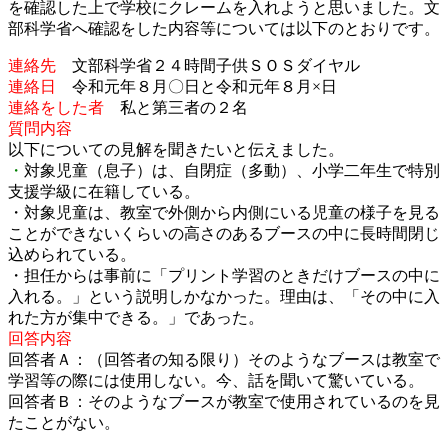
を確認した上で学校にクレームを入れようと思いました。文
部科学省へ確認をした内容等については以下のとおりです。
連絡先
文部科学省２４時間子供ＳＯＳダイヤル
連絡日
令和元年８月〇日と令和元年８月×日
連絡をした者
私と第三者の２名
質問内容
以下についての見解を聞きたいと伝えました。
・
対象児童（息子）は、自閉症（多動）、小学二年生で特別
支援学級に在籍している。
・対象児童は、教室で外側から内側にいる児童の様子を見る
ことができないくらいの高さのあるブースの中に長時間閉じ
込められている。
・担任からは事前に「プリント学習のときだけブースの中に
入れる。」という説明しかなかった。理由は、「その中に入
れた方が集中できる。」であった。
回答内容
回答者Ａ：（回答者の知る限り）そのようなブースは教室で
学習等の際には使用しない。今、話を聞いて驚いている。
回答者Ｂ：そのようなブースが教室で使用されているのを見
たことがない。