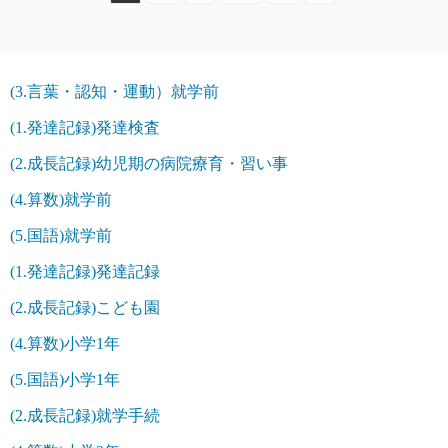
稿
の
(3.言葉・認知・運動）就学前
ペ
(1.発達記録)発達検査
ー
(2.成長記録)幼児期の病院療育・習い事
ジ
(4.算数)就学前
送
(5.国語)就学前
り
(1.発達記録)発達記録
(2.成長記録)こども園
(4.算数)小学1年
(5.国語)小学1年
(2.成長記録)就学手続