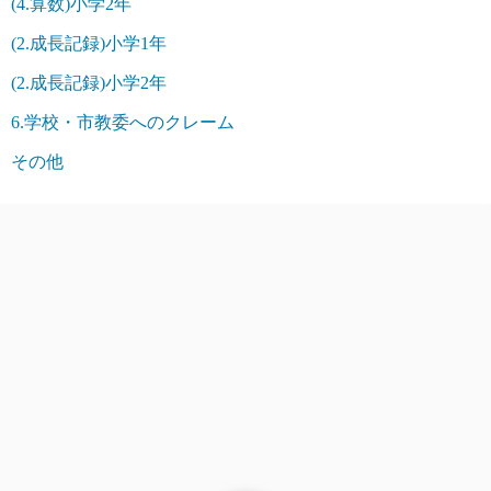
(4.算数)小学2年
(2.成長記録)小学1年
(2.成長記録)小学2年
6.学校・市教委へのクレーム
その他