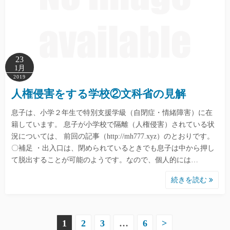
23
1月
2019
人権侵害をする学校②文科省の見解
息子は、小学２年生で特別支援学級（自閉症・情緒障害）に在
籍しています。 息子が小学校で隔離（人権侵害）されている状
況については、 前回の記事（http://mh777.xyz）のとおりです。
〇補足 ・出入口は、閉められているときでも息子は中から押し
て脱出することが可能のようです。なので、個人的には…
続きを読む
投
1
2
3
…
6
>