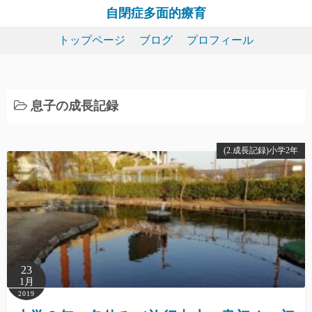
コ
自閉症多面的療育
ン
トップページ
ブログ
プロフィール
テ
ン
ツ
へ
息子の成長記録
ス
キ
(2.成長記録)小学2年
ッ
プ
23
1月
2019