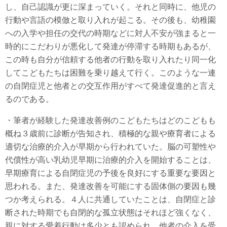
し、自己認識が更に深まっていく。それと同時に、他児の
行動や言語の模倣と取り入れが起こる。その後も、幼稚園
への入学や担任の交代の時期などに対人不安が強まると一
時的にこだわりが悪化して発達が停滞する時期もあるが、
この時も自分が信頼する他者の行動を取り入れたり同一化
してこどもたちは困難を乗り越えて行く。このような一連
の自閉症児と他者との交互作用がすべて発達促進的と言え
るのである。
・筆者が経験した発達改善例のこどもたちはどのこどもも
概ね３歳前に診断が告知され、積極的な親や療育者による
適切な治療的介入が早期から行われていた。脳の可塑性や
代償性が高い乳幼児早期に治療的介入を開始することは、
早期療育による自閉症児の予後を良好にする重要な要因と
思われる。また、発達改善を可能にする固体側の要因も幾
つか考えられる。４人に共通していたことは、自閉症と診
断された時期でも自閉的な孤立状態はそれほど強くなく、
親に対する愛着行動は多少とも認められ、他者の介入を受