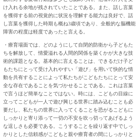
け入れる余地が残されていたことである。また、話し言葉
を獲得する前の視覚的に状況を理解する能力は良好で、話
し言葉を獲得した時期も概ね3歳頃であり、全般的な脳機能
障害の程度は軽度であったと言える。
・療育場面では、どのようにして自閉的防衛から子どもた
ちを解放して、情愛溢れる人間的関係を築くかが大きな技
術的課題となる。基本的に言えることは、できるだけ子ど
もたちにとって受け入れやすい「遊び」を用いて快的な情
動を共有することによって私たちがこどもたちにとって安
全な存在であることを気づかせることである。これは言葉
で言うほど簡単なことではない。時には、こどもの目線に
立ってこどもが一人で遊び興じる世界に踏み込むことも必
要だし、私たちの世界に入ってくることを恐がるこどもに
しっかりと寄り添って一切の不安を吹っ切ってあげるよう
な逞しさも必要である。こうすることを繰り返す中でしっ
かりとした信頼感がこどもと親や療育者の間にしっかりと