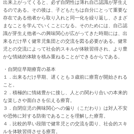
出来上がってくると、必ず自閉性は薄れ自己認識が芽生え
るのである。その後は、子どもたちは自分にとって重要な
存在である他者から取り入れと同一化を繰り返し、さまざ
まなことを学んでいくことになる。そのためには、自己認
識が芽生え他者への興味関心が広がってきた時期には、出
来るだけ早く健常児集団との交流を図る必要がある。健常
児との交流によって社会的スキルが体験習得され、より豊
かな情緒的体験を積み重ねることができるからである。
・自閉症早期療育の基本
１．出来るだけ早期、遅くとも３歳前に療育が開始される
こと。
２．積極的に情緒豊かに接し、人との関わり合いの本来的
な楽しさや面白さを伝える療育。
３．自閉症児の興味関心への偏り（こだわり）は対人不安
や恐怖に対する防衛であることを理解した療育。
４．比較的早い段階で健常児との交流を図り、社会的スキ
ルを体験習得させる療育。