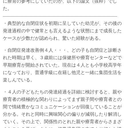
に療育の参考にしていたのが、以下の論文（抜粋）でし
た。
—————————————————————————
・典型的な自閉症状を初期に呈していた幼児が、その後の
発達過程の中で健常とも言えるような状態にまで成長した
ケースが少数だが認められ、驚いた経験がある。
・自閉症発達改善例４人・・・、どの子も自閉症と診断さ
れた時期は早く、３歳前には保健所や療育センターなどで
早期療育が開始されていた。現在は４人とも小学校高学年
になっており、普通学級に在籍し他児と一緒に集団生活を
楽しんでいる。
・４人の子どもたちの発達経過を詳細に検討すると、親や
療育者の積極的な関わりによってまず親子間や療育者との
間で情緒豊かなコミュニケーションが回復していることが
分かる。それと同時に興味関心の偏りが減弱したり解消し
ていく。その上で、関係性のとれた親や療育者からさまざ