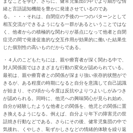
まなことを学び、さらに、健常児集団の中でより細かな情
緒と言語認知機能を豊かに発達させているのであ
る。・・・それは、自閉症の予後の一つのパターンとして
相互交流ができるようになる一群があるということではな
く、他者からの積極的な関わりが基点になって他者と自閉
症児の間で発達促進的な交互作用が効果的に働いた結果生
じた個別性の高いものだからである。
・４人のこどもたちには、親や療育者が深く関わる中で、
対人関係面ではさまざまな行動の変化が認められている。
最初は、親や療育者との関係が深まり強い依存的状態がで
きるが、ある程度の時期になると自分を意識して自己認識
が始まり、その頃から今度は反抗やよりつよいしがみつき
が認められる。同時に、他児への興味関心が見られ始め、
自分が経験したような他者との関係を、他児との関係に置
き換えるようになる。例えば、自分より年下の障害児の世
話焼き行動などである。さらにその後、健常児集団の中で
気後れ、くやしさ、恥ずかしさなどの情緒的体験を繰り返