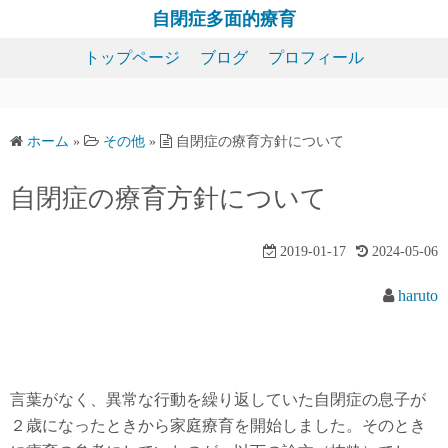
コ
自閉症多面的療育
ン
トップページ
ブログ
プロフィール
テ
ン
ツ
へ
ホーム
»
その他
»
自閉症の療育方針について
ス
自閉症の療育方針について
キ
ッ
プ
2019-01-17
2024-05-06
haruto
言葉がなく、異常な行動を繰り返していた自閉症の息子が
２歳になったときから家庭療育を開始しました。そのとき